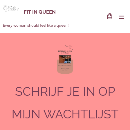
FIT IN QUEEN
Every woman should feel like a queen!
SCHRIJF JE IN OP
MIJN WACHTLIJST